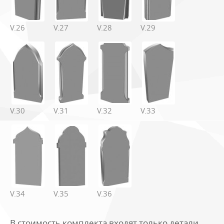
V.26
V.27
V.28
V.29
V.30
V.31
V.32
V.33
V.34
V.35
V.36
В стоимость комплекта входят только детали