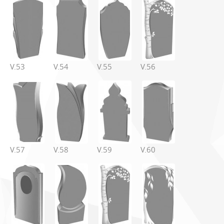
V.53
V.54
V.55
V.56
V.57
V.58
V.59
V.60