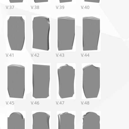
V.37
V.38
V.39
V.40
V.41
V.42
V.43
V.44
V.45
V.46
V.47
V.48