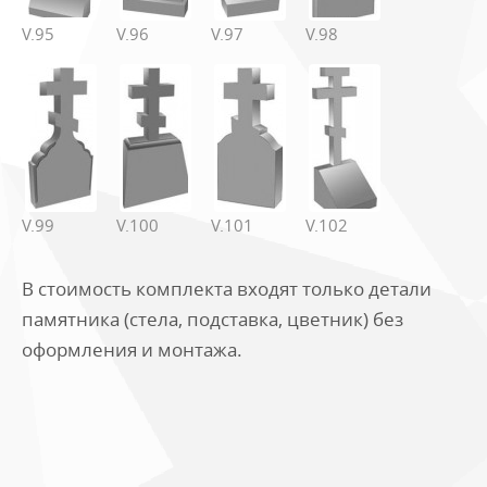
V.95
V.96
V.97
V.98
V.99
V.100
V.101
V.102
В стоимость комплекта входят только детали
памятника (стела, подставка, цветник) без
оформления и монтажа.