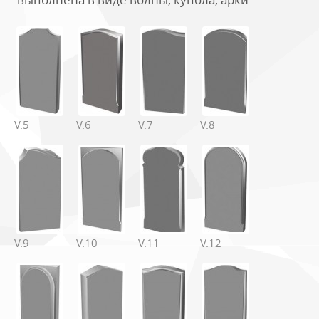
выполнена в виде волны, купола, арки
V.5
V.6
V.7
V.8
V.9
V.10
V.11
V.12