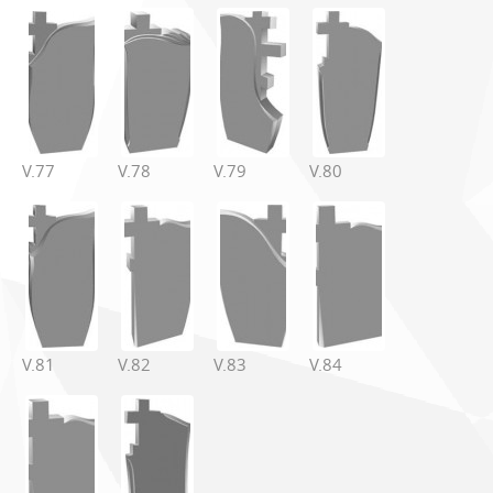
V.77
V.78
V.79
V.80
V.81
V.82
V.83
V.84