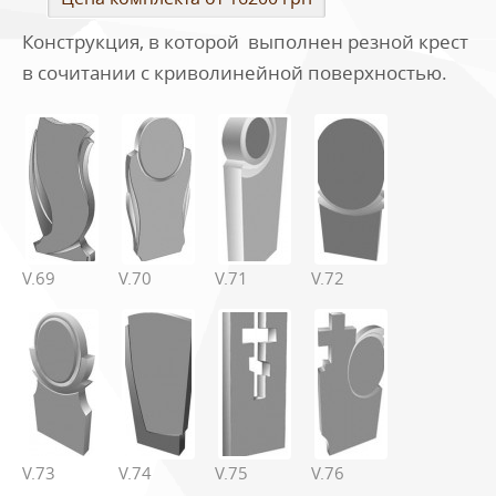
Конструкция, в которой выполнен резной крест
в сочитании с криволинейной поверхностью.
V.69
V.70
V.71
V.72
V.73
V.74
V.75
V.76