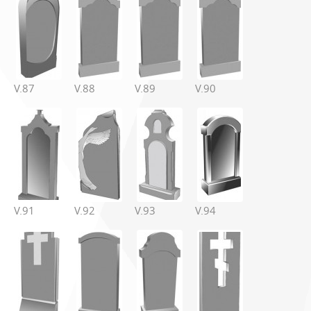
V.87
V.88
V.89
V.90
V.91
V.92
V.93
V.94