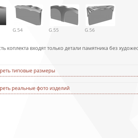
G.54
G.55
G.56
а типовых размеров горизонтальных памятников
сть коплекта входят только детали памятника без худож
плекта
Стела, см
Подставка, с
110х60х8
100х20х20
реть типовые размеры
120х60х8
100х25х20
120х70х8
100х25х20
120х60х8
130х25х20
реть реальные фото изделий
120х70х8
130х30х20