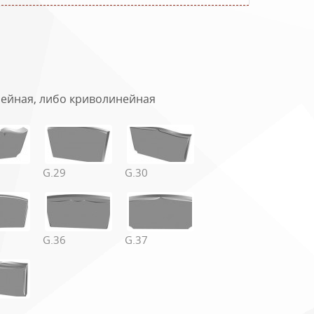
нейная, либо криволинейная
G.29
G.30
м
Цветник, см
G.36
G.37
140х80
140х80
140х80
140х80