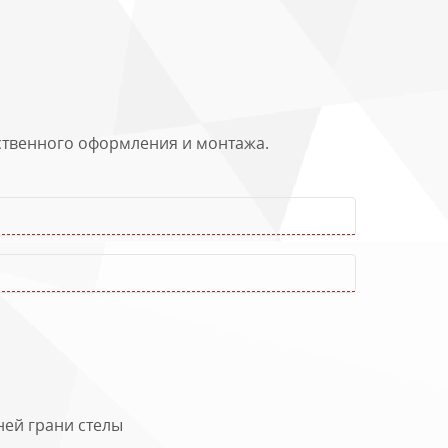
м
Цветник, см
140х80
140х80
ественного оформления и монтажа.
140х80
140х80
140х80
ней грани стелы