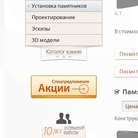
Установка памятников
G.1
Проектирование
Эскизы
В стоимо
3D модели
Посмот
Посмот
Пам
Цена
Конструк