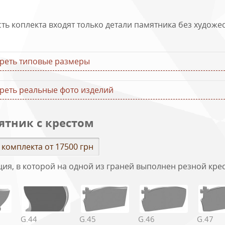
120х70х8
130х30х20
сть коплекта входят только детали памятника без худож
реть типовые размеры
реть реальные фото изделий
ятник с крестом
 комплекта от 17500 грн
ция, в которой на одной из граней выполнен резной кре
G.44
G.45
G.46
G.47