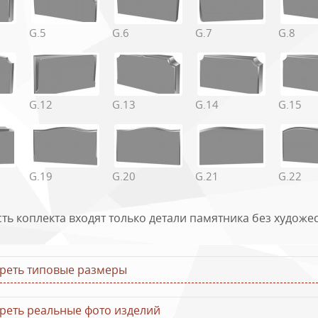
G.5
G.6
G.7
G.8
а типовых размеров горизонтальных памятников
плекта
Стела, см
Подставка, с
G.12
G.13
G.14
G.15
110х60х8
100х20х20
120х60х8
100х25х20
120х70х8
100х25х20
120х60х8
130х25х20
G.19
G.20
G.21
G.22
120х70х8
130х30х20
сть коплекта входят только детали памятника без худож
реть типовые размеры
реть реальные фото изделий