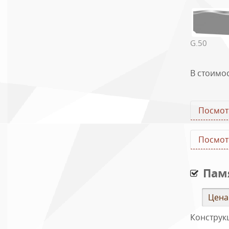
Таблиц
№ ком
G.50
1
2
В стоимо
3
4
Посмот
5
Посмот
Пам
Цена
Конструк