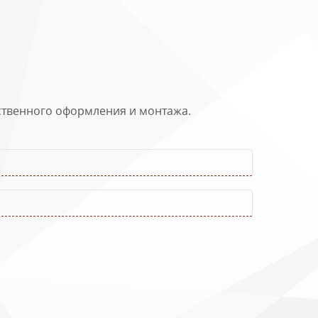
ественного оформления и монтажа.
м
Цветник, см
140х80
140х80
140х80
140х80
140х80