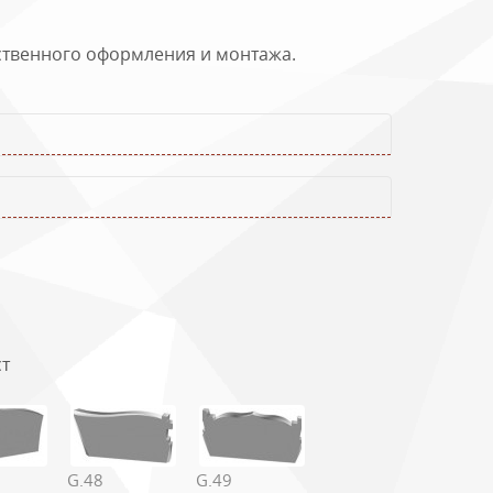
140х80
ественного оформления и монтажа.
ст
G.48
G.49