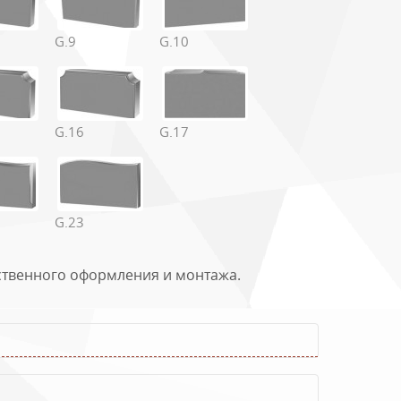
G.9
G.10
м
Цветник, см
G.16
G.17
140х80
140х80
140х80
140х80
G.23
140х80
ественного оформления и монтажа.