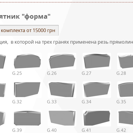
ятник "форма"
 комплекта от 15000 грн
ция, в которой на трех гранях применена резь прямоли
G.25
G.26
G.27
G.28
а типовых размеров горизонтальных памятников
плекта
Стела, см
Подставка, с
G.32
G.33
G.34
G.35
110х60х8
100х20х20
120х60х8
100х25х20
120х70х8
100х25х20
G.39
G.40
G.41
G.42
120х60х8
130х25х20