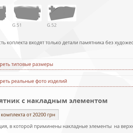
а типовых размеров горизонтальных памятников
плекта
Стела, см
Подставка, с
G.51
G.52
110х60х8
100х20х20
120х60х8
100х25х20
сть коплекта входят только детали памятника без худож
120х70х8
100х25х20
120х60х8
130х25х20
реть типовые размеры
120х70х8
130х30х20
реть реальные фото изделий
ятник с накладным элементом
 комплекта от 20200 грн
ция, в которой приминены накладные элементы на верх